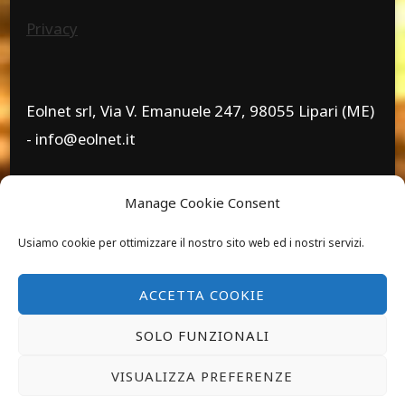
Privacy
Eolnet srl, Via V. Emanuele 247, 98055 Lipari (ME)
- info@eolnet.it
Manage Cookie Consent
www.eolnet.it - 0909814257 - 3738740643 - Piva
Usiamo cookie per ottimizzare il nostro sito web ed i nostri servizi.
02636930832
ACCETTA COOKIE
SOLO FUNZIONALI
Eolnet srl (c) 2021 -
Travel Nomad | Developed By
VISUALIZZA PREFERENZE
Blossom Themes
. Powered by
WordPress
.