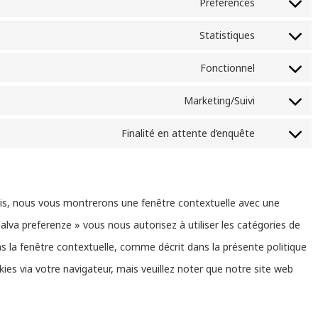
to
Preferences
Consent
service
to
Statistiques
Consent
elementor
service
to
Fonctionnel
Consent
polylang
service
to
Marketing/Suivi
Consent
automattic
service
to
Finalité en attente d’enquête
Consent
wordpress
service
to
google-
service
fonts
ois, nous vous montrerons une fenêtre contextuelle avec une
divers
Salva preferenze » vous nous autorisez à utiliser les catégories de
s la fenêtre contextuelle, comme décrit dans la présente politique
kies via votre navigateur, mais veuillez noter que notre site web