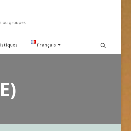
ls ou groupes
istiques
Français
Italiano
E)
English
Deutsch