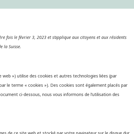
re fois le février 3, 2023 et s’applique aux citoyens et aux résidents
 la Suisse.
ite web ») utilise des cookies et autres technologies liées (par
 par le terme « cookies »). Des cookies sont également placés par
ocument ci-dessous, nous vous informons de l’utilisation des
ages de ce site web et stocké par votre navigateur sur le disque dur