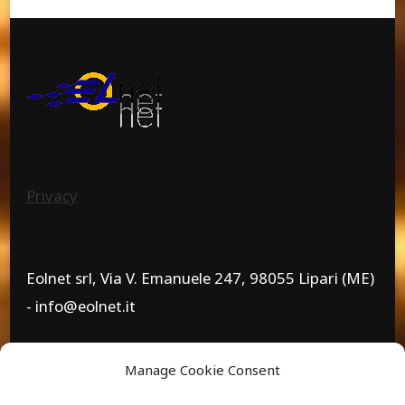
Privacy
Eolnet srl, Via V. Emanuele 247, 98055 Lipari (ME)
- info@eolnet.it
Manage Cookie Consent
www.eolnet.it - 0909814257 - 3738740643 - Piva