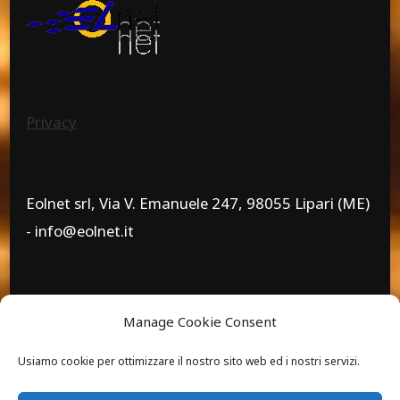
Privacy
Eolnet srl, Via V. Emanuele 247, 98055 Lipari (ME)
- info@eolnet.it
www.eolnet.it - 0909814257 - 3738740643 - Piva
Manage Cookie Consent
02636930832
Usiamo cookie per ottimizzare il nostro sito web ed i nostri servizi.