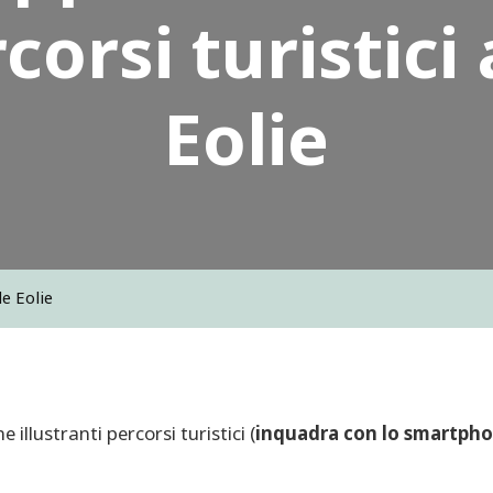
corsi turistici 
Eolie
le Eolie
llustranti percorsi turistici (
inquadra con lo smartpho